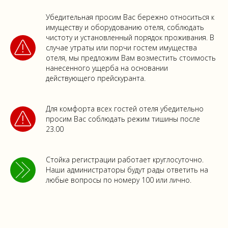
Убедительная просим Вас бережно относиться к
имуществу и оборудованию отеля, соблюдать
чистоту и установленный порядок проживания. В
случае утраты или порчи гостем имущества
отеля, мы предложим Вам возместить стоимость
нанесенного ущерба на основании
действующего прейскуранта.
БРОНИРОВАНИЕ
Для комфорта всех гостей отеля убедительно
просим Вас соблюдать режим тишины после
ЗАБРОНИРОВАТЬ
23.00
Об отеле
ЗАКАЗАТЬ ЗВОНОК
Номера и цены
Ресторан
Стойка регистрации работает круглосуточно.
СПА-комплекс
КОНТАКТЫ
Акции
Наши администраторы будут рады ответить на
г. Санкт-Петерубрг. пос. Комарово,
Мероприятия
Приморское шоссе 468
Услуги
любые вопросы по номеру 100 или лично.
Фотогаллеря
layner.hotel.komarovo@yandex.ru
Правила проживания
+7(950)-015-97-69
+7(812)-433-75-84